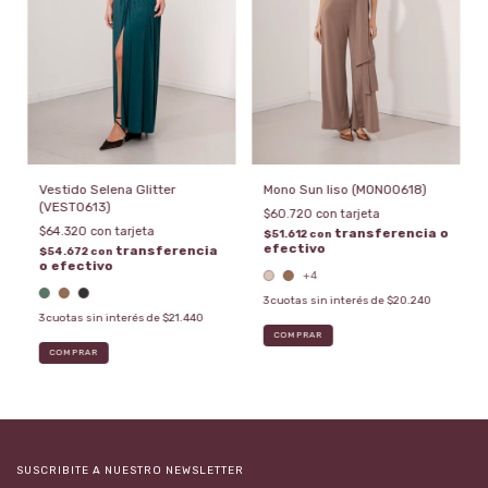
Vestido Selena Glitter
Mono Sun liso (MONO0618)
(VEST0613)
$60.720
$64.320
$51.612
con
$54.672
con
+4
3
cuotas sin interés de
$20.240
3
cuotas sin interés de
$21.440
COMPRAR
COMPRAR
SUSCRIBITE A NUESTRO NEWSLETTER