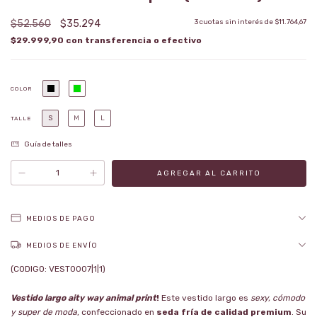
$52.560
$35.294
3
cuotas sin interés de
$11.764,67
$29.999,90
con
COLOR
S
M
L
TALLE
Guía de talles
MEDIOS DE PAGO
MEDIOS DE ENVÍO
(CODIGO: VEST0007|1|1)
Vestido largo aity way animal print
!
Este vestido largo es
sexy, cómodo
y super de moda
, confeccionado en
seda fría de calidad premium
. Su