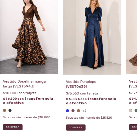
Vestido Josefina manga
Vest
Vestido Penelope
larga (VEST5943)
(VE
(VEST0639)
$90.000
$75
$76.560
$76.500
con
$64
$65.076
con
+2
3
cuotas sin interés de
$30.000
3
cuo
3
cuotas sin interés de
$25.520
COMPRAR
CO
COMPRAR