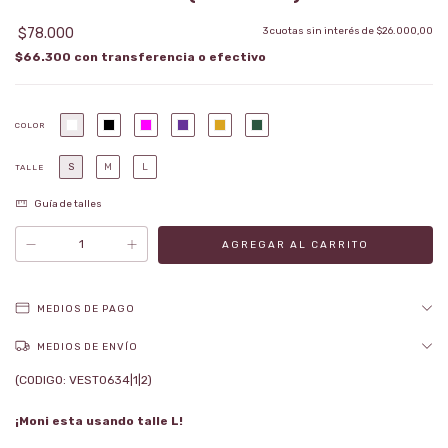
$78.000
3
cuotas sin interés de
$26.000,00
$66.300
con
COLOR
S
M
L
TALLE
Guía de talles
MEDIOS DE PAGO
MEDIOS DE ENVÍO
(CODIGO: VEST0634|1|2)
¡Moni esta usando talle L!